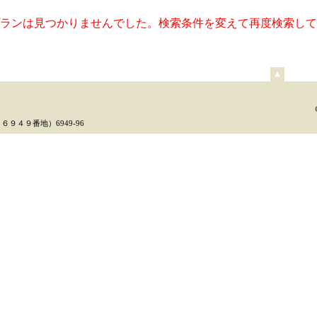
ランは見つかりませんでした。検索条件を変えて再度検索して
ペ
ー
ジ
上
６９４９番地）6949-96
部
へ