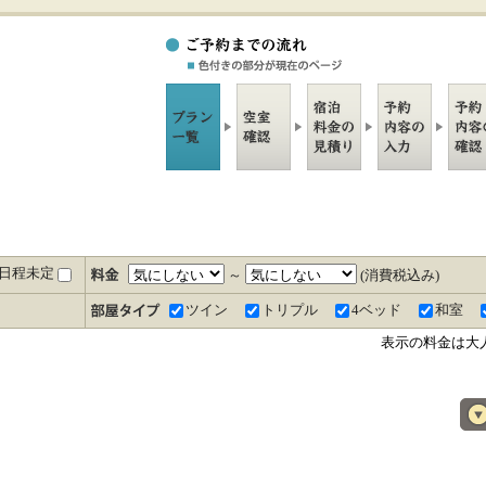
日程未定
～
(消費税込み)
ツイン
トリプル
4ベッド
和室
表示の料金は大