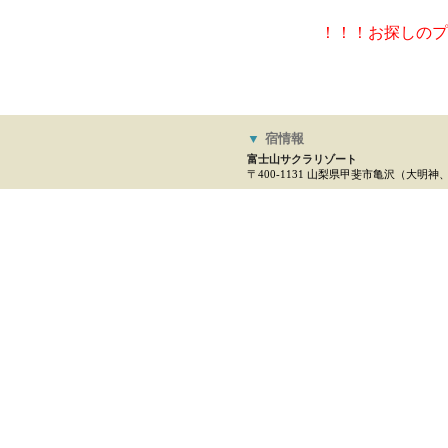
！！！お探しのプ
▼
宿情報
富士山サクラリゾート
〒400-1131 山梨県甲斐市亀沢（大明神、