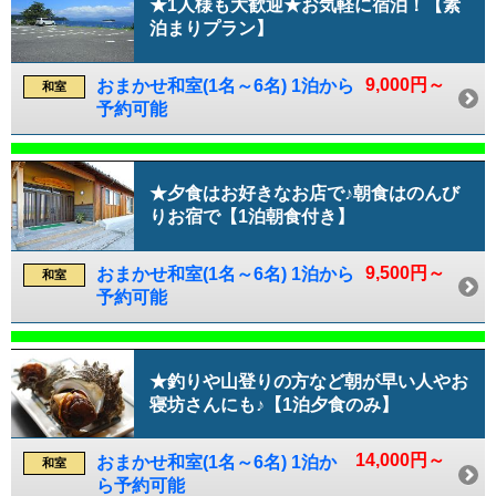
★1人様も大歓迎★お気軽に宿泊！【素
泊まりプラン】
9,000円～
おまかせ和室(1名～6名) 1泊から
和室
予約可能
★夕食はお好きなお店で♪朝食はのんび
りお宿で【1泊朝食付き】
9,500円～
おまかせ和室(1名～6名) 1泊から
和室
予約可能
★釣りや山登りの方など朝が早い人やお
寝坊さんにも♪【1泊夕食のみ】
14,000円～
おまかせ和室(1名～6名) 1泊か
和室
ら予約可能