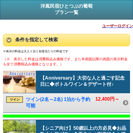
洋風民宿ひとつぶの葡萄
プラン一覧
ユーザーログイン
条件を指定して検索
※表示の料金は大人１泊１名様当たりの料金です
（※ 表示した料金は消費税込み価格です。また本画面以降の画面の表示料金
も全て消費税込み価格となります。）
【Anniversary】大切な人と過ごす記念
日に◆ボトルワイン＆デザート付♪
12,400円～
ツイン(2名～2名) 1泊から予約
ツイン
可能
【シニア向け】50歳以上の方必見◆お品