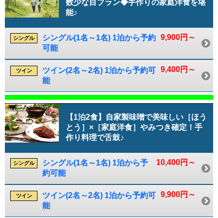
数少な目プラン◆手作りの家庭洋食を堪
能♪
9,900円～
シングル(1名～1名) 1泊から予約
シングル
可能
9,400円～
ツイン(2名～2名) 1泊から予約可
ツイン
能
【1泊2食】自家製味噌で美味しい［ほう
とう］×［家庭洋食］やみつき確定！手
作り料理で舌鼓♪
10,400円～
シングル(1名～1名) 1泊から予
シングル
約可能
9,900円～
ツイン(2名～2名) 1泊から予約可
ツイン
能