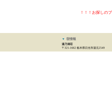
！！！お探しのプ
▼
宿情報
湯乃湖荘
〒321-1662 栃木県日光市湯元2549