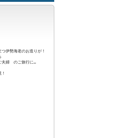
つ伊勢海老のお造りが！



夫婦　のご旅行に…

！
