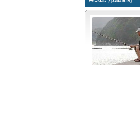
共に味わう[1泊2食付]