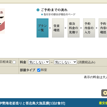
日程未定
～
(消費税込み)
和室
表示の料金は大
】伊勢海老姿造りと答志島大漁皿膳[1泊2食付]
最安価格