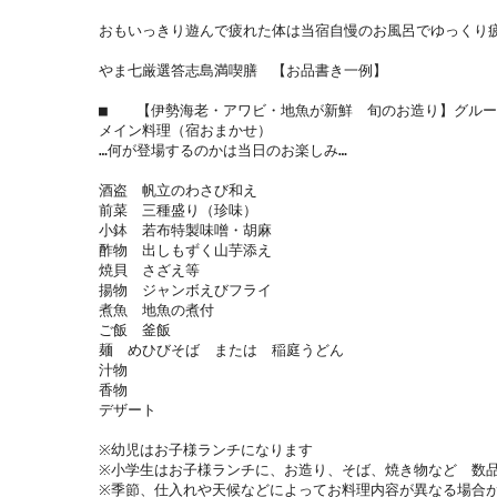
おもいっきり遊んで疲れた体は当宿自慢のお風呂でゆっくり疲
やま七厳選答志島満喫膳　【お品書き一例】

■　　【伊勢海老・アワビ・地魚が新鮮　旬のお造り】グルー
メイン料理（宿おまかせ）

…何が登場するのかは当日のお楽しみ…

酒盗　帆立のわさび和え

前菜　三種盛り（珍味）

小鉢　若布特製味噌・胡麻

酢物　出しもずく山芋添え

焼貝　さざえ等

揚物　ジャンボえびフライ

煮魚　地魚の煮付

ご飯　釜飯　

麺　めひびそば　または　稲庭うどん

汁物　

香物

デザート

※幼児はお子様ランチになります

※小学生はお子様ランチに、お造り、そば、焼き物など　数品
※季節、仕入れや天候などによってお料理内容が異なる場合が