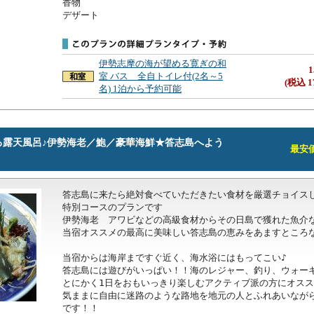
香物

デザート
伊勢志摩の海が望める寛ぎの和
1
室 バス 全自トイレ付(2名～5
(税込 1
名) 1泊から予約可能
る露天風呂♪伊勢海老／鮑／豪華海鮮★答志島へよう
最安価格
答志島に来たら絶対食べていただきたい食材を厳選チョイス
特別コースのプランです

伊勢海老　アワビなどの高級食材からその日島で獲れた魚介な
当宿オススメの最高に美味しい答志島の恵みをあますところな
当宿からは海岸まですぐ近く、海水浴にはもってこい♪

答志島には遊びがいっぱい！！海のレジャー、釣り、ウォーキ
とにかく1日をおもいっきり楽しむアクティブ派の方にオスス
気ままに自由に迷路のような路地を地元の人とふれあいなが
です！！
