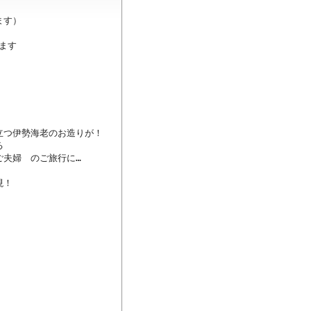
す）

ます

つ伊勢海老のお造りが！



夫婦　のご旅行に…

！
