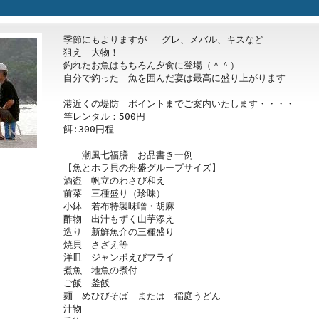
季節にもよりますが　 グレ、メバル、キスなど

狙え　大物！

釣れたお魚はもちろん夕食に登場（＾＾）

自分で釣った　魚を囲んだ宴は最高に盛り上がります

港近くの堤防　ポイントまでご案内いたします・・・・

竿レンタル：500円

餌:300円程　　

　　潮風七福膳　お品書き一例　

【魚とホラ貝の舟盛グループサイズ】

酒盗　帆立のわさび和え

前菜　三種盛り（珍味）

小鉢　若布特製味噌・胡麻

酢物　出汁もずく山芋添え

造り　新鮮魚介の三種盛り

焼貝　さざえ等

洋皿　ジャンボえびフライ

煮魚　地魚の煮付

ご飯　釜飯　

麺　めひびそば　または　稲庭うどん

汁物　
