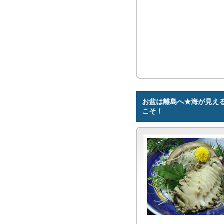
お盆は離島へ★海が見え
こそ！