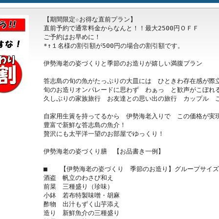
【期間限定☆お得な直前プラン】

直前予約で通常料金からなんと！！最大2500円ＯＦＦ

ご予約はお早めに！

*↑１名様の割引額が500円の場合の割引額です。

伊勢海老の姿づくりと季節のお造りが嬉しい満腹プラン

答志島の旬の魚がたっぷりの大皿には　ひときわ存在感が際立
旬のお造りオンパレードに思わず　わぁっ　と歓声がこぼれる
久しぶりの家族旅行　お友達との思い出の旅行　カップル　ご
自家用生簀を持ってるから　伊勢海老入りで　この価格が実現
豊富で新鮮な答志島の魚介！

贅沢にも太平洋一望のお部屋でゆっくり！

伊勢海老の姿づくり膳　【お品書き一例】

■　　【伊勢海老の姿づくり　季節のお造り】グループサイズ

酒盗　帆立のわさび和え

前菜　三種盛り（珍味）

小鉢　若布特製味噌・胡麻

酢物　出汁もずく山芋添え

造り　新鮮魚介の三種盛り
