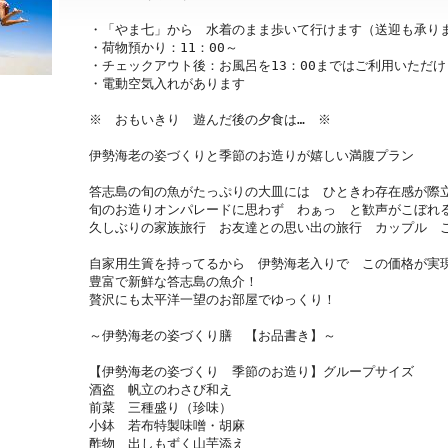
・「やま七」から　水着のまま歩いて行けます（送迎も承りま
・荷物預かり：11：00～

・チェックアウト後：お風呂を13：00まではご利用いただけ
・電動空気入れがあります

※　おもいきり　遊んだ後の夕食は…　※

伊勢海老の姿づくりと季節のお造りが嬉しい満腹プラン

答志島の旬の魚がたっぷりの大皿には　ひときわ存在感が際立
旬のお造りオンパレードに思わず　わぁっ　と歓声がこぼれる
久しぶりの家族旅行　お友達との思い出の旅行　カップル　ご
自家用生簀を持ってるから　伊勢海老入りで　この価格が実現
豊富で新鮮な答志島の魚介！

贅沢にも太平洋一望のお部屋でゆっくり！

～伊勢海老の姿づくり膳　【お品書き】～

【伊勢海老の姿づくり　季節のお造り】グループサイズ

酒盗　帆立のわさび和え

前菜　三種盛り（珍味）

小鉢　若布特製味噌・胡麻

酢物　出しもずく山芋添え
