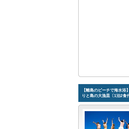
【離島のビーチで海水浴
りと島の大漁皿〔1泊2食