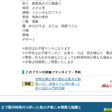
造り　新鮮魚介の三種盛り

焼貝　さざえ等

揚物　ジャンボえびフライ

煮魚　地魚の煮付

ご飯　釜飯　

麺　めひびそば　または　稲庭うどん

汁物　

香物

デザート

※幼児はお子様ランチになります

※小学生はお子様ランチに、お造り、そば、焼き物など　数品
※季節、仕入れや天候などによってお料理内容が異なる場合が
※夕食は別個室にご用意いたします
伊勢志摩の海が望める寛ぎの和
1
室 バス 全自トイレ付(2名～5
(税込 1
名) 1泊から予約可能
トまで案内特典付☆釣った魚が夕食に★潮風七福膳と
最安価格