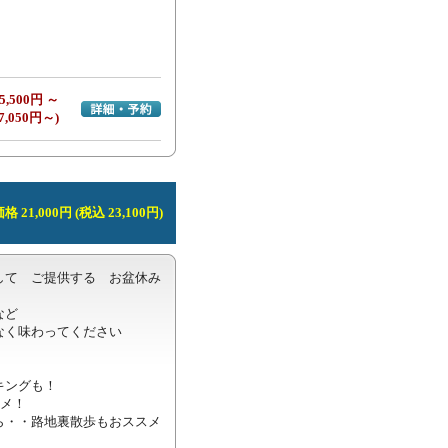
5,500円 ～
詳細・予約へ
7,050円～)
 21,000円 (税込 23,100円)
して　ご提供する　お盆休み
ど

く味わってください

ングも！

メ！

ら・・路地裏散歩もおススメ