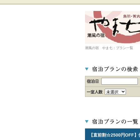
潮風の宿 やま七：プラン一覧
【直前割☆2500円OFF