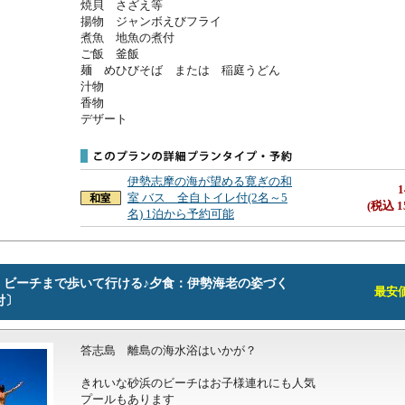
焼貝　さざえ等

揚物　ジャンボえびフライ

煮魚　地魚の煮付

ご飯　釜飯　

麺　めひびそば　または　稲庭うどん

汁物　

香物

デザート
伊勢志摩の海が望める寛ぎの和
1
室 バス 全自トイレ付(2名～5
(税込 1
名) 1泊から予約可能
】ビーチまで歩いて行ける♪夕食：伊勢海老の姿づく
最安価格
付〕
答志島　離島の海水浴はいかが？

きれいな砂浜のビーチはお子様連れにも人気

プールもあります
