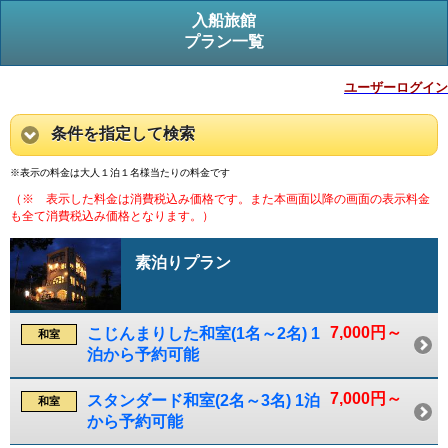
入船旅館
プラン一覧
ユーザーログイン
条件を指定して検索
※表示の料金は大人１泊１名様当たりの料金です
（※ 表示した料金は消費税込み価格です。また本画面以降の画面の表示料金
も全て消費税込み価格となります。）
素泊りプラン
7,000円～
こじんまりした和室(1名～2名) 1
和室
泊から予約可能
7,000円～
スタンダード和室(2名～3名) 1泊
和室
から予約可能