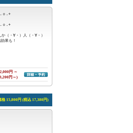
.ｏ.+

.ｏ.+

か（・∀・）人（・∀・）

効果も！

2,000円 ～
詳細・予約へ
3,200円～)
 15,800円 (税込 17,380円)