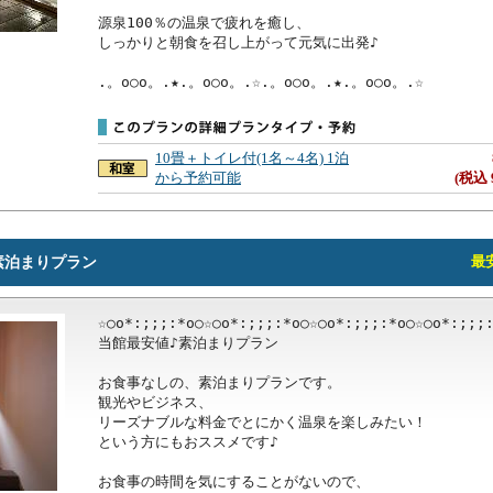
源泉100％の温泉で疲れを癒し、

しっかりと朝食を召し上がって元気に出発♪

.。o○o。.★.。o○o。.☆.。o○o。.★.。o○o。.☆
10畳＋トイレ付(1名～4名) 1泊
から予約可能
(税込 
素泊まりプラン
最安
☆○o*:;;;:*o○☆○o*:;;;:*o○☆○o*:;;;:*o○☆○o*:;;;:
当館最安値♪素泊まりプラン

お食事なしの、素泊まりプランです。

観光やビジネス、

リーズナブルな料金でとにかく温泉を楽しみたい！

という方にもおススメです♪

お食事の時間を気にすることがないので、
