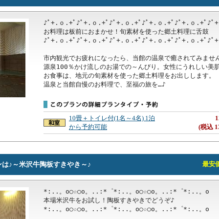
♪ﾟ+.ｏ.+ﾟ♪ﾟ+.ｏ.+ﾟ♪ﾟ+.ｏ.+ﾟ♪ﾟ+.ｏ.+ﾟ♪ﾟ+.ｏ.+ﾟ♪ﾟ+
お料理は板前におまかせ！旬素材を使った郷土料理に舌鼓

♪ﾟ+.ｏ.+ﾟ♪ﾟ+.ｏ.+ﾟ♪ﾟ+.ｏ.+ﾟ♪ﾟ+.ｏ.+ﾟ♪ﾟ+.ｏ.+ﾟ♪ﾟ+
市内観光でお疲れになったら、当館の温泉で癒されてみません
源泉100％かけ流しのお湯での～んびり。女性にうれしい美肌
お食事は、地元の旬素材を使った郷土料理をお出しします。

温泉と当館自慢のお料理で、至福の旅を…♪
10畳＋トイレ付(1名～4名) 1泊
1
から予約可能
(税込 1
は♪～米沢牛陶板すきやき～♪
最安価格
*:..。o○☆○o。..:*゜*:..。o○☆○o。..:*゜*:..。o 

本場米沢牛をお試し！陶板すきやきでどうぞ♪

*:..。o○☆○o。..:*゜*:..。o○☆○o。..:*゜*:..。o 
