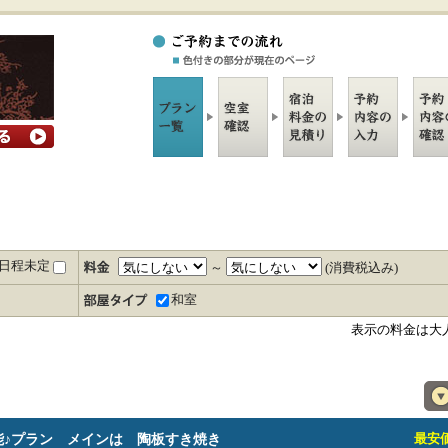
日程未定
～
(消費税込み)
和室
表示の料金は大
能♪プラン メインは 陶板すき焼き
最安価格