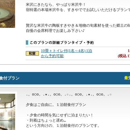
米沢にきたなら、やっぱり米沢牛！

宿特選の本場米沢牛を、すきやででお試しいただけるプランで
贅沢な米沢牛の陶板すきやき＆地物の旬素材を使った郷土の味
自慢の会席料理でお楽しみ下さい♪
10畳＋トイレ付(1名～4名) 1泊
1
から予約可能
(税込 1
食付プラン
最安
.。o○o。.★.。o○o。.☆.。o○o。.★.。o○o。.☆ 

夕食はご自由に。１泊朝食付プラン

・夕食の時間を気にせずに泊まりたい！

・到着はちょっと遅め…

という方向けの、１泊朝食付のプランです。
