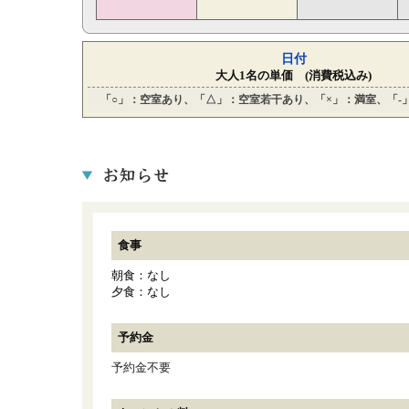
日付
大人1名の単価 (消費税込み)
「○」：空室あり、「△」：空室若干あり、「×」：満室、「-
食事
朝食：なし
夕食：なし
予約金
予約金不要