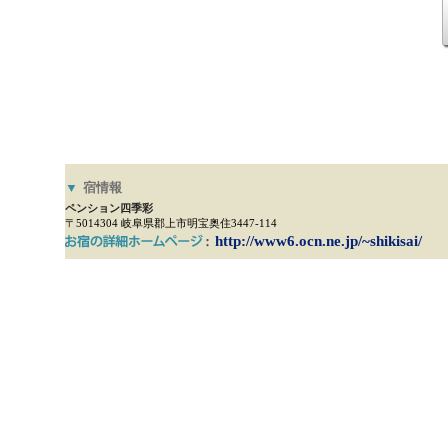
▼
宿情報
ペンション四季彩
〒5014304 岐阜県郡上市明宝奥住3447-114
http://www6.ocn.ne.jp/~shikisai/