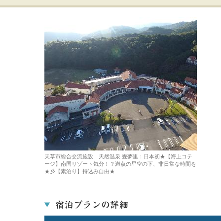
天草市総合交流施設 天然温泉 愛夢里：日本初★【海上コテ
ージ】南国リゾート気分！？満点の星空の下、非日常な時間を
★彡【素泊り】持込み自由★