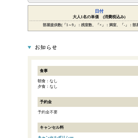
日付
大人1名の単価 (消費税込み)
部屋提供数(「1～9」：残室数、「×」：満室、「-」：部
食事
朝食：なし
夕食：なし
予約金
予約金不要
キャンセル料
キャンセルポリシー