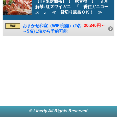
【HP限定価格】【 秋★得 】 ９月
解禁♪紅ズワイガニ 『 香住ガニコー
ス 』 ≪ 貸切り風呂ＯＫ！ ≫
20,340円～
おまかせ和室（WIFI完備）(2名
和室
～5名) 1泊から予約可能
© Liberty All Rights Reserved.