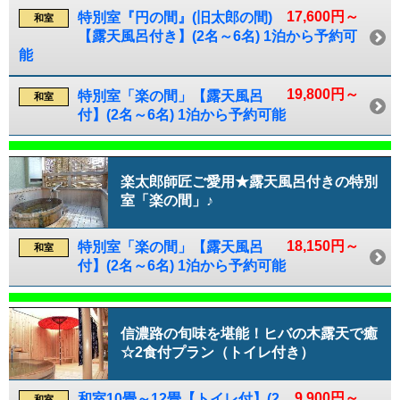
17,600円～
特別室『円の間』(旧太郎の間)
和室
【露天風呂付き】(2名～6名) 1泊から予約可
能
19,800円～
特別室「楽の間」【露天風呂
和室
付】(2名～6名) 1泊から予約可能
楽太郎師匠ご愛用★露天風呂付きの特別
室「楽の間」♪
18,150円～
特別室「楽の間」【露天風呂
和室
付】(2名～6名) 1泊から予約可能
信濃路の旬味を堪能！ヒバの木露天で癒
☆2食付プラン（トイレ付き）
9,900円～
和室10畳～12畳【トイレ付】(2
和室