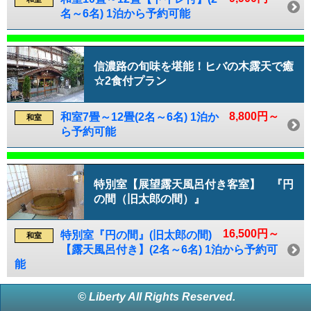
名～6名) 1泊から予約可能
信濃路の旬味を堪能！ヒバの木露天で癒
☆2食付プラン
8,800円～
和室7畳～12畳(2名～6名) 1泊か
和室
ら予約可能
特別室【展望露天風呂付き客室】 『円
の間（旧太郎の間）』
16,500円～
特別室『円の間』(旧太郎の間)
和室
【露天風呂付き】(2名～6名) 1泊から予約可
能
© Liberty All Rights Reserved.