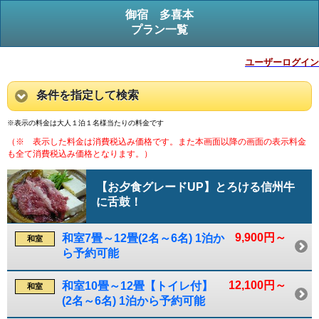
御宿 多喜本
プラン一覧
ユーザーログイン
条件を指定して検索
※表示の料金は大人１泊１名様当たりの料金です
（※ 表示した料金は消費税込み価格です。また本画面以降の画面の表示料金
も全て消費税込み価格となります。）
【お夕食グレードUP】とろける信州牛
に舌鼓！
9,900円～
和室7畳～12畳(2名～6名) 1泊か
和室
ら予約可能
12,100円～
和室10畳～12畳【トイレ付】
和室
(2名～6名) 1泊から予約可能