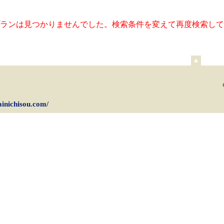
ランは見つかりませんでした。検索条件を変えて再度検索して
ペ
ー
ジ
上
部
dainichisou.com/
へ