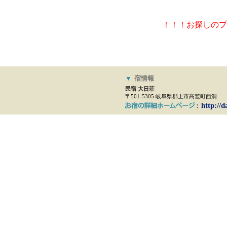
！！！お探しのプ
▼
宿情報
民宿 大日荘
〒501-5305 岐阜県郡上市高鷲町西洞
http://