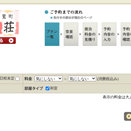
日程未定
～
(消費税込み)
和室
表示の料金は大