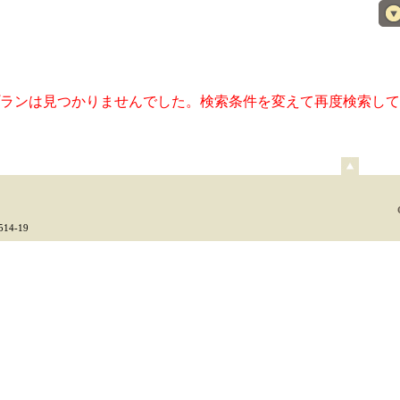
ランは見つかりませんでした。検索条件を変えて再度検索して
ペ
ー
ジ
上
4-19
部
へ