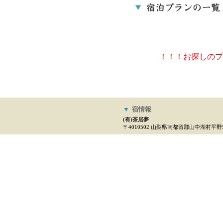
！！！お探しのプ
▼
宿情報
(有)茶居夢
〒4010502 山梨県南都留郡山中湖村平野51