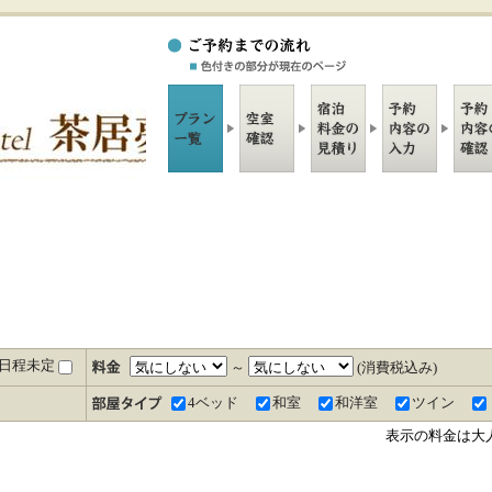
日程未定
～
(消費税込み)
4ベッド
和室
和洋室
ツイン
表示の料金は大