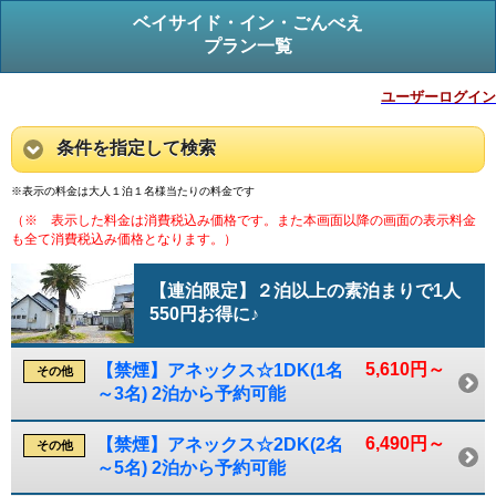
ベイサイド・イン・ごんべえ
プラン一覧
ユーザーログイン
条件を指定して検索
※表示の料金は大人１泊１名様当たりの料金です
（※ 表示した料金は消費税込み価格です。また本画面以降の画面の表示料金
も全て消費税込み価格となります。）
【連泊限定】２泊以上の素泊まりで1人
550円お得に♪
5,610円～
【禁煙】アネックス☆1DK(1名
その他
～3名) 2泊から予約可能
6,490円～
【禁煙】アネックス☆2DK(2名
その他
～5名) 2泊から予約可能