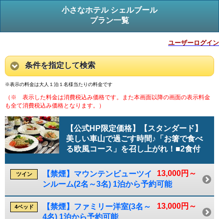
小さなホテル シェルブール
プラン一覧
ユーザーログイン
条件を指定して検索
※表示の料金は大人１泊１名様当たりの料金です
（※ 表示した料金は消費税込み価格です。また本画面以降の画面の表示料金
も全て消費税込み価格となります。）
【公式HP限定価格】【スタンダード】
美しい車山で過ごす時間♪「お箸で食べ
る欧風コース」を召し上がれ！■2食付
13,000円～
【禁煙】マウンテンビューツイ
ツイン
ンルーム(2名～3名) 1泊から予約可能
13,000円～
【禁煙】ファミリー洋室(3名～
4ベッド
4名) 1泊から予約可能