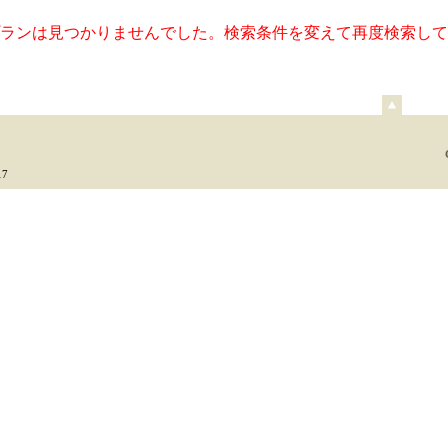
ランは見つかりませんでした。検索条件を変えて再度検索して
ペ
ー
ジ
上
7
部
へ