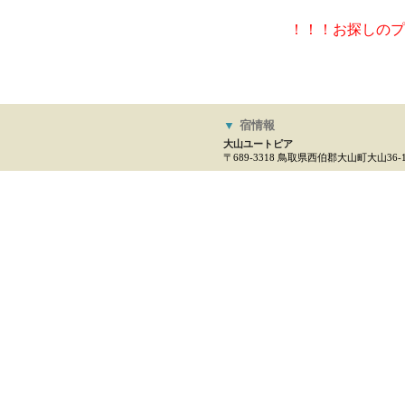
！！！お探しのプ
▼
宿情報
大山ユートピア
〒689-3318 鳥取県西伯郡大山町大山36-1