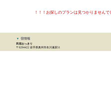
！！！お探しのプランは見つかりませんで
▼
宿情報
民宿おっきり
〒0294422 岩手県奥州市衣川瀬原51