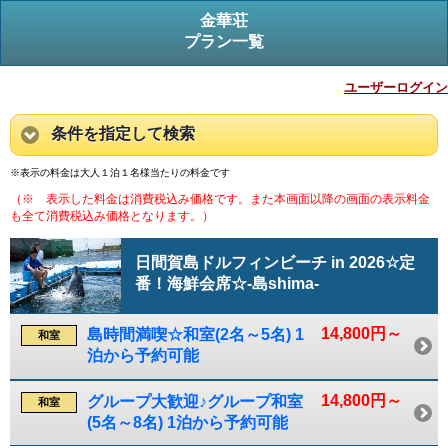
金華荘
プラン一覧
ユーザーログイン
条件を指定して検索
※表示の料金は大人１泊１名様当たりの料金です
（※ 表示した料金は消費税込み価格です。また本画面以降の画面の表示料金
も全て消費税込み価格となります。）
日間賀島ドルフィンビーチ in 2026☆定
番！海鮮会席☆-島shima-
14,800円～
島時間満喫☆和室(2名～5名) 1
和室
泊から予約可能
14,800円～
グループ大歓迎♪グループ和室
和室
(5名～8名) 1泊から予約可能