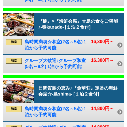
『鮑』×『海鮮会席』☆島の食をご堪能
♪-奏kanade- [１泊２食付]
16,300円～
島時間満喫☆和室(2名～5名) 1
和室
泊から予約可能
16,300円～
グループ大歓迎♪グループ和室
和室
(5名～8名) 1泊から予約可能
日間賀島の恵み♪『金華荘』定番の海鮮
会席☆-島shima- [１泊２食付]
14,800円～
島時間満喫☆和室(2名～5名) 1
和室
泊から予約可能