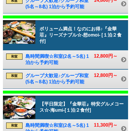
14,800円～
グループ大歓迎♪グループ和室
和室
(5名～8名) 1泊から予約可能
ボリューム満点！なのにお得♪『金華
荘』リーズナブル☆-想omoi- [１泊２食
付]
12,800円～
島時間満喫☆和室(2名～5名) 1
和室
泊から予約可能
12,800円～
グループ大歓迎♪グループ和室
和室
(5名～8名) 1泊から予約可能
【平日限定】『金華荘』特安グルメコー
ス☆-海umi-[１泊２食付]
11,300円～
島時間満喫☆和室(2名～5名) 1
和室