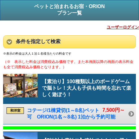
ペットと泊まれるお宿・ORION
プラン一覧
ユーザーログイン
条件を指定して検索
※表示の料金は大人１泊１名様当たりの料金です
（※ 表示した料金は消費税込み価格です。また本画面以降の画面の表示料金
も全て消費税込み価格となります。）
【素泊り】100種類以上のボードゲーム
で脳トレ！大人も子供も時間を忘れて楽
しく遊ぼう！
7,500円～
コテージ/1棟貸切(1～8名)ペット
和洋室
可 ORION(1名～8名) 1泊から予約可能