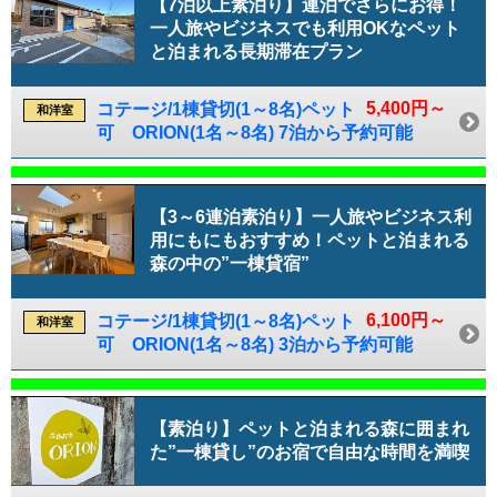
【7泊以上素泊り】連泊でさらにお得！
一人旅やビジネスでも利用OKなペット
と泊まれる長期滞在プラン
5,400円～
コテージ/1棟貸切(1～8名)ペット
和洋室
可 ORION(1名～8名) 7泊から予約可能
【3～6連泊素泊り】一人旅やビジネス利
用にもにもおすすめ！ペットと泊まれる
森の中の”一棟貸宿”
6,100円～
コテージ/1棟貸切(1～8名)ペット
和洋室
可 ORION(1名～8名) 3泊から予約可能
【素泊り】ペットと泊まれる森に囲まれ
た”一棟貸し”のお宿で自由な時間を満喫