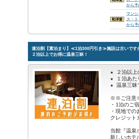
から予
マンシ
ス・ト
から予
連泊割【素泊まり】≪1泊300円引き≫施設は古いで
２泊以上でお得に温泉三昧！
★ ２泊以上
★ １泊あた
★ 温泉三昧
※※ご注意※
・1泊のご
・現地での
クレジット
当館『温泉
新しいホテ