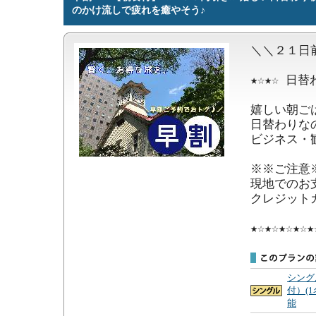
のかけ流しで疲れを癒やそう♪
＼＼２１日
★☆★☆ 日替
嬉しい朝ご
日替わりな
ビジネス・
※※ご注意※
現地でのお
クレジット
★☆★☆★☆★☆★
シング
付）(
能