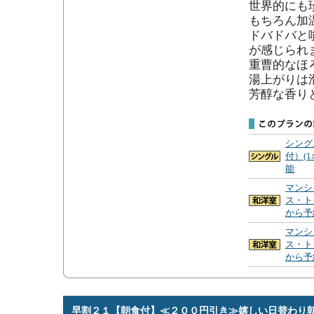
世界的にも
もちろん加
ドバドバと
が感じられま
重曹的なほ
湯上がりは
芳醇な香り
シング
付）(
能
マンシ
ス・ト
から予
マンシ
ス・ト
から予
早割２１【朝食付】≪２００円引き≫嬉しい日替わり