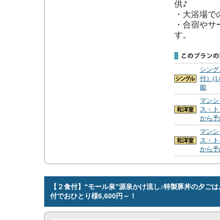
供♪

・大浴場で
・合宿やサ
す。
シング
付）(
能
マンシ
ス・ト
から予
マンシ
ス・ト
から予
【２食付】“モール泉”源泉かけ流し♪特製豚丼の夕ご
付でおひとり様6,600円～！