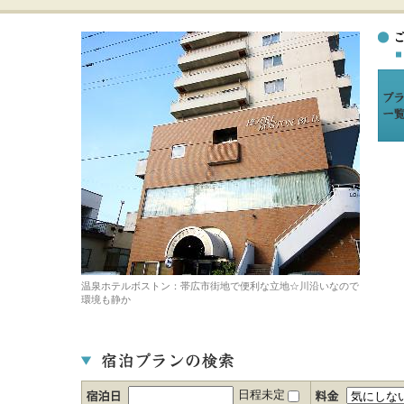
温泉ホテルボストン：帯広市街地で便利な立地☆川沿いなので
環境も静か
日程未定