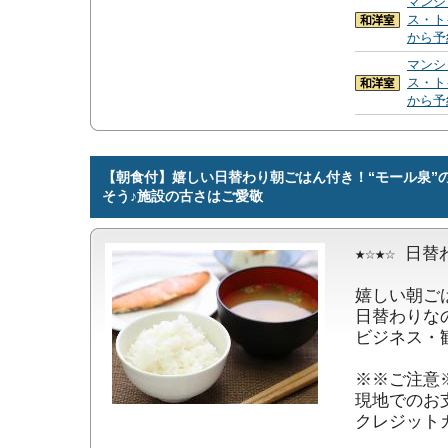
マンシ
ス・ト
から予
マンシ
ス・ト
から予
【朝食付】嬉しい日替わり朝ごはん付き！“モール泉”
そう♪施設の古さはご愛敬
★☆★☆ 日替
嬉しい朝ご
日替わりな
ビジネス・
※※ご注意※
現地でのお
クレジット