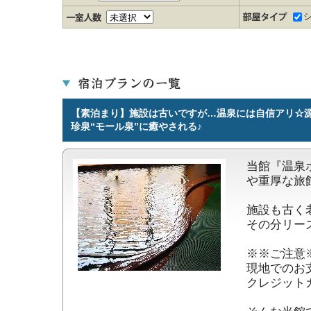
【素泊まり】施設は古いですが…温泉には自信アリ☆
珍泉“モール泉”に癒やされる♪
当館『温泉
や重厚な旅
施設も古く
その分リー
※※ご注意※
現地でのお
クレジット