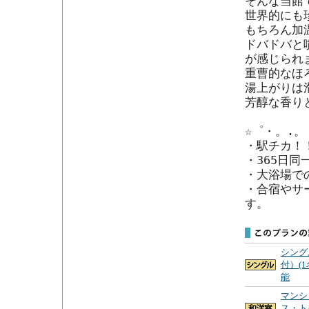
そんな当館
世界的にも
もちろん加
ドバドバと
が感じられま
重曹的なほ
湯上がりは
芳醇な香り
☆゜・。.。
・駅チカ！
・365日
・大浴場で
・合宿やサ
す。
シング
付）(
能
マンシ
ス・ト