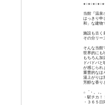
★☆★☆★☆★☆★
当館『温泉
はっきり申
和」な建物で
施設も古く
その分リー
そんな当館
世界的にも
もちろん加
ドバドバと
が感じられま
重曹的なほ
湯上がりは
芳醇な香り
☆゜・。.。
・駅チカ！
・３６５日