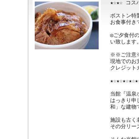
★☆★☆ コス
ボストン特
お食事付き
◎ご夕食付
い致します。
※※ご注意※
現地でのお
クレジット
★☆★☆★☆★☆★
当館『温泉
はっきり申
和」な建物で
施設も古く
その分リー