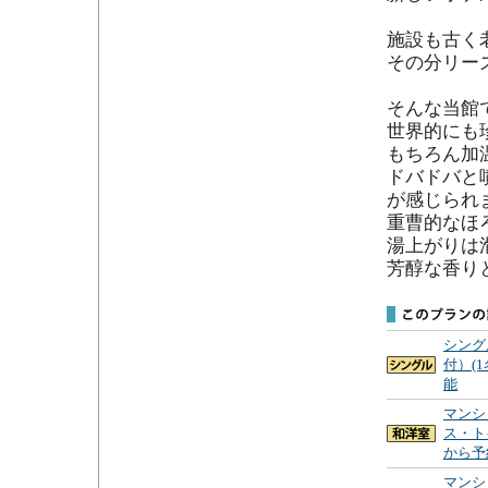
施設も古く
その分リー
そんな当館
世界的にも
もちろん加
ドバドバと
が感じられま
重曹的なほ
湯上がりは
芳醇な香り
シング
付）(
能
マンシ
ス・ト
から予
マンシ