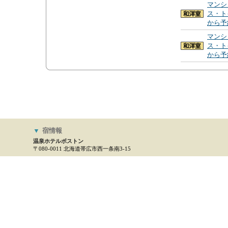
マンシ
ス・ト
から予
マンシ
ス・ト
から予
▼
宿情報
温泉ホテルボストン
〒080-0011 北海道帯広市西一条南3-15