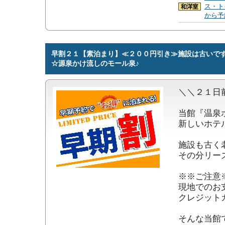
ス・ト
から予
早割２１【素泊まり】≪２００円引き≫施設は古いで
☆源泉かけ流しのモール泉♪
＼＼２１日
当館『温泉
新しいホテ
施設も古く
その分リー
※※ご注意※
現地でのお
クレジット
そんな当館