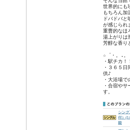
そんな当館
世界的にも
もちろん加
ドバドバと
が感じられま
重曹的なほ
湯上がりは
芳醇な香り
☆゜・。.。
・駅チカ！
・３６５日
供♪

・大浴場で
・合宿やサ
す。
シング
付）(
能