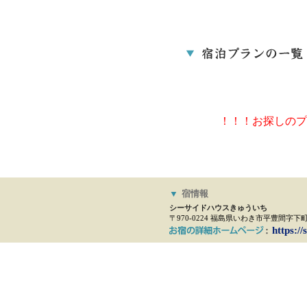
！！！お探しのプ
▼
宿情報
シーサイドハウスきゅういち
〒970-0224 福島県いわき市平豊間字下町1
https:/