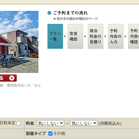
観 豊間海岸沿いの「きゅ
日程未定
～
(消費税込み)
その他