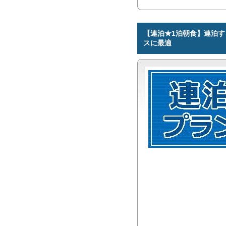
【連泊★1泊朝食】連泊す
スに最適