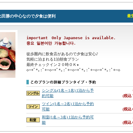
比田勝の中心なので夕食は便利
最安
important　Only Japanese is available.

중요 일본어만 가능합니다.
徒歩圏内に飲食店があるので夕食は安心♪

気軽に泊まれる1泊朝食プラン

最終チェックイン２０時ＯＫ★

◇─+ﾟ*｡:ﾟ+─◇─+ﾟ*｡:ﾟ+─◇─+ﾟ*｡:ﾟ+─◇─+ﾟ*｡:ﾟ+─◇
シングル(1名～1名) 1泊から予
約可能
(税込 
ツイン(1名～2名) 1泊から予約
可能
(税込 
和室(1名～3名) 1泊から予約可
能
(税込 