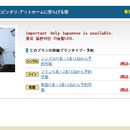
にピッタリ♪アットホームに安らげる宿
最安
important　Only Japanese is available.

シングル(1名～1名) 1泊から予
約可能
(税込 
ツイン(1名～2名) 1泊から予約
可能
(税込 
和室(1名～3名) 1泊から予約可
能
(税込 