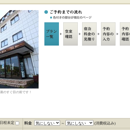
港のすぐ目の前です！
日程未定
～
(消費税込み)