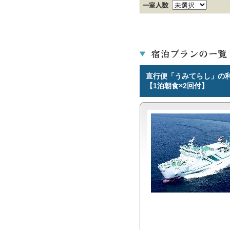
直行便「うみてらし」の
【1泊朝食×2回付】