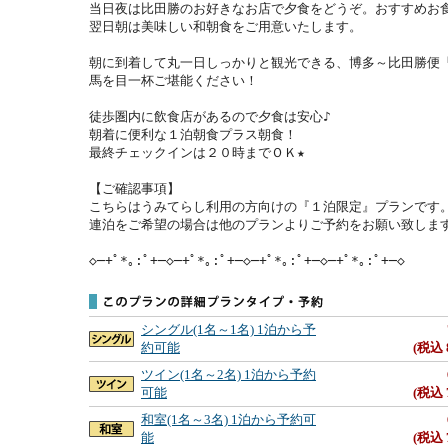
当日夜は比田勝のお好きなお店で夕食をどうぞ。おすすめお食
翌日朝は美味しい和朝食をご用意いたします。

朝に到着して丸一日しっかりと観光できる、博多～比田勝便
馬を目一杯ご堪能ください！

徒歩圏内に飲食店があるので夕食は安心♪

朝着に便利な１泊朝食プラス朝食！

最終チェックインは２０時までＯＫ★

【ご確認事項】

こちらはうみてらし利用の方向けの『１泊限定』プランです。
連泊をご希望の場合は他のプランよりご予約をお願い致します
◇─+ﾟ*｡:ﾟ+─◇─+ﾟ*｡:ﾟ+─◇─+ﾟ*｡:ﾟ+─◇─+ﾟ*｡:ﾟ+─◇
シングル(1名～1名) 1泊から予
約可能
(税込 
ツイン(1名～2名) 1泊から予約
可能
(税込 
和室(1名～3名) 1泊から予約可
能
(税込 