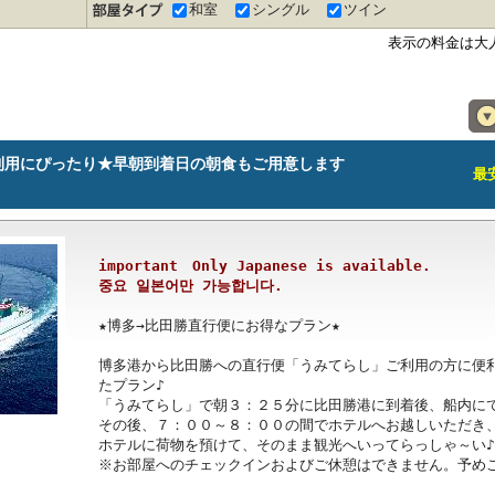
和室
シングル
ツイン
表示の料金は大
利用にぴったり★早朝到着日の朝食もご用意します
最安
important　Only Japanese is available.

중요 일본어만 가능합니다.
★博多→比田勝直行便にお得なプラン★

博多港から比田勝への直行便「うみてらし」ご利用の方に便
たプラン♪

「うみてらし」で朝３：２５分に比田勝港に到着後、船内にて
その後、７：００～８：００の間でホテルへお越しいただき、
ホテルに荷物を預けて、そのまま観光へいってらっしゃ～い♪

※お部屋へのチェックインおよびご休憩はできません。予めご