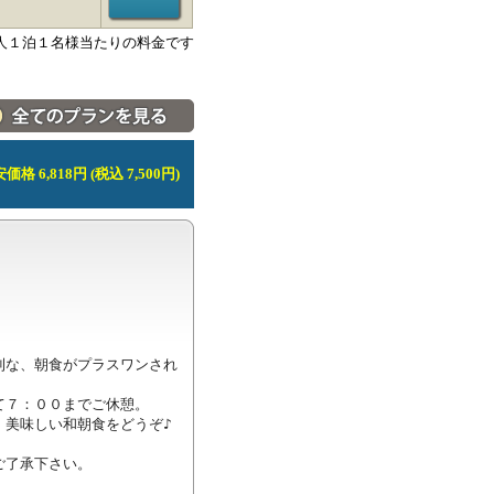
人１泊１名様当たりの料金です
料金・宿泊プラン一覧へ
価格 6,818円 (税込 7,500円)
利な、朝食がプラスワンされ
７：００までご休憩。

美味しい和朝食をどうぞ♪

了承下さい。
