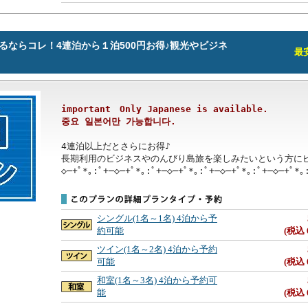
るならコレ！4連泊から１泊500円お得♪観光やビジネ
最安
important　Only Japanese is available.

중요 일본어만 가능합니다.
4連泊以上だとさらにお得♪

長期利用のビジネスやのんびり島旅を楽しみたいという方にピ
◇─+ﾟ*｡:ﾟ+─◇─+ﾟ*｡:ﾟ+─◇─+ﾟ*｡:ﾟ+─◇─+ﾟ*｡:ﾟ+─◇─+ﾟ*｡
シングル(1名～1名) 4泊から予
約可能
(税込 
ツイン(1名～2名) 4泊から予約
可能
(税込 
和室(1名～3名) 4泊から予約可
能
(税込 