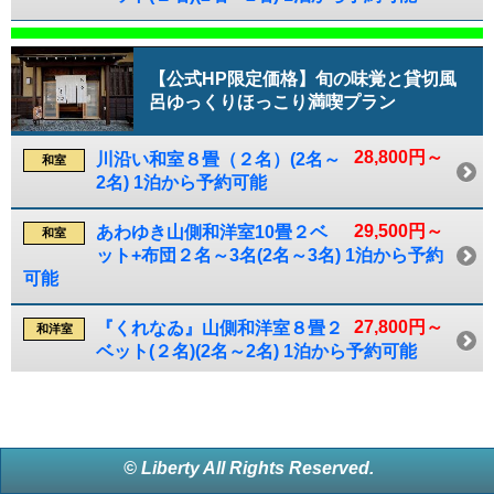
【公式HP限定価格】旬の味覚と貸切風
呂ゆっくりほっこり満喫プラン
28,800円～
川沿い和室８畳（２名）(2名～
和室
2名) 1泊から予約可能
29,500円～
あわゆき山側和洋室10畳２ベ
和室
ット+布団２名～3名(2名～3名) 1泊から予約
可能
27,800円～
『くれなゐ』山側和洋室８畳２
和洋室
ベット(２名)(2名～2名) 1泊から予約可能
© Liberty All Rights Reserved.