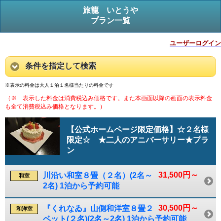
旅籠 いとうや
プラン一覧
ユーザーログイン
条件を指定して検索
※表示の料金は大人１泊１名様当たりの料金です
（※ 表示した料金は消費税込み価格です。また本画面以降の画面の表示料金
も全て消費税込み価格となります。）
【公式ホームページ限定価格】☆２名様
限定☆ ★二人のアニバーサリー★プラ
ン
31,500円～
川沿い和室８畳（２名）(2名～
和室
2名) 1泊から予約可能
30,500円～
『くれなゐ』山側和洋室８畳２
和洋室
ベット(２名)(2名～2名) 1泊から予約可能