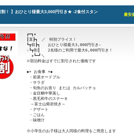
！ 】おひとり様最大3,000円引き★ -2食付スタン
最安価格
┏━┓★

┃直┣┓　／　特別プライス！

┗┳前┣┓　　おひとり様最大3,000円引き☆

☆┗┳割┃　　2名様のご利用で最大6,000円引き！

  ★┗━┛＼ 

※宿泊料金はすでに割引された価格です

◆+ お食事 +◆

 ・前菜オードブル

 ・サラダ

 ・旬魚のお造り または カルパッチョ

 ・金目鯛中華蒸し

 ・黒毛和牛のステーキ

　～富士山熔岩焼き～

 ・デザート

 ・ごはん

 ・味噌汁

※小学生のお子様は大人同様の料理をご用意します
