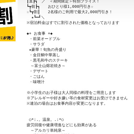
┃直┣┓　／　＜期間限定＞特別プライス！

┗┳前┣┓　　おひとり様1,000円引き☆

☆┗┳割┃　　2名様のご利用で最大2,000円引き！

  ★┗━┛＼ 

※宿泊料金はすでに割引された価格となっております

◆+ お食事 +◆

 ・前菜オードブル

 ・サラダ

 ★豪華！旬魚の舟盛り

 ・金目鯛中華蒸し

 ・黒毛和牛のステーキ

　～富士山熔岩焼き～

 ・デザート

 ・ごはん

 ・味噌汁

※小学生のお子様は大人同様の料理をご用意します

※アレルギーや好き嫌い等の食材変更はお受けできません

※連泊の場合はお食事内容が変更になります。

 ○*:.。温泉。.:*○

疲労回復や健康増進などにも効果がある

　～アルカリ単純泉～
