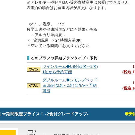
※アレルギーや好き嫌い等の食材変更はお受けできません

※連泊の場合はお食事内容が変更になります。

 ○*:.。温泉。.:*○

疲労回復や健康増進などにも効果がある

　～アルカリ単純泉～

＜ 貸切風呂 ＞24時間入浴OK

＊空いている時間にお入りください
ツインルーム◆UB付(2名～2名)
1
1泊から予約可能
(税込 1
ダブルルーム◆シモンズベッド
1
＆UB付(2名～2名) 1泊から予約
(税込 1
可能
0円引☆期間限定プライス！ -2食付グレードアップ-
最安価格
┏━┓★
