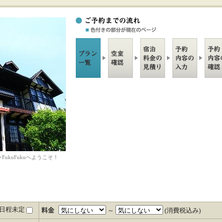
FukuFukuへようこそ！
日程未定
～
(消費税込み)