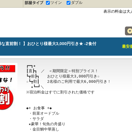
ツイン
ダブル
表示の料金は大
直前割！ 】おひとり様最大3,000円引き★ -2食付
最安価格
┏━┓★

┃直┣┓　／　＜期間限定＞特別プライス！

┗┳前┣┓　　おひとり様最大3,000円引き☆

☆┗┳割┃　　2名様のご利用で最大6,000円引き！

  ★┗━┛＼ 

※宿泊料金はすでに割引された価格です

◆+ お食事 +◆

 ・前菜オードブル

 ・サラダ

 ★豪華！旬魚の舟盛り

 ・金目鯛中華蒸し
