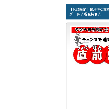
【お盆限定！超お得な直前割
ダード-☆現金特価☆