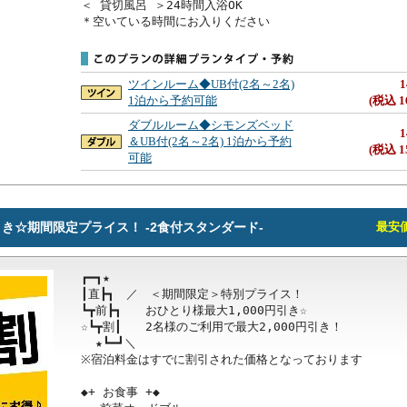
＜ 貸切風呂 ＞24時間入浴OK

＊空いている時間にお入りください
ツインルーム◆UB付(2名～2名)
1
1泊から予約可能
(税込 1
ダブルルーム◆シモンズベッド
1
＆UB付(2名～2名) 1泊から予約
(税込 1
可能
円引き☆期間限定プライス！ -2食付スタンダード-
最安価格
┏━┓★

┃直┣┓　／　＜期間限定＞特別プライス！

┗┳前┣┓　　おひとり様最大1,000円引き☆

☆┗┳割┃　　2名様のご利用で最大2,000円引き！

  ★┗━┛＼ 

※宿泊料金はすでに割引された価格となっております

◆+ お食事 +◆
