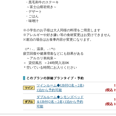
 ・黒毛和牛のステーキ

　～富士山熔岩焼き～

 ・デザート

 ・ごはん

 ・味噌汁

※小学生のお子様は大人同様の料理をご用意します

※アレルギーや好き嫌い等の食材変更はお受けできません

※連泊の場合はお食事内容が変更になります。

 ○*:.。温泉。.:*○

疲労回復や健康増進などにも効果がある

　～アルカリ単純泉～

＜ 貸切風呂 ＞24時間入浴OK

＊空いている時間にお入りください
ツインルーム◆UB付(2名～2名)
1
1泊から予約可能
(税込 1
ダブルルーム◆シモンズベッド
1
＆UB付(2名～2名) 1泊から予約
(税込 1
可能