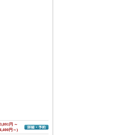
3,091円 ～
詳細・予約へ
4,400円～)