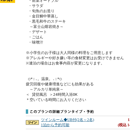
 ・前菜オードブル

 ・サラダ

 ・旬魚のお造り

 ・金目鯛中華蒸し

 ・黒毛和牛のステーキ

　～富士山熔岩焼き～

 ・デザート

 ・ごはん

 ・味噌汁

※小学生のお子様は大人同様の料理をご用意します

※アレルギーや好き嫌い等の食材変更はお受けできません

※連泊の場合はお食事内容が変更になります。

 ○*:.。温泉。.:*○

疲労回復や健康増進などにも効果がある

　～アルカリ単純泉～

＜ 貸切風呂 ＞24時間入浴OK

＊空いている時間にお入りください
ツインルーム◆UB付(2名～2名)
1
1泊から予約可能
(税込 1