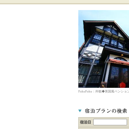
FukuFuku：外観◆英国風ペンション