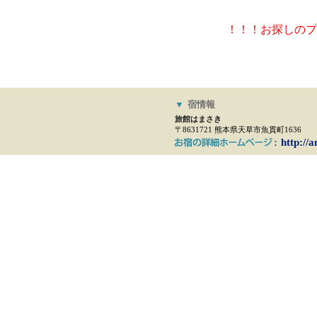
！！！お探しのプ
▼
宿情報
旅館はまさき
〒8631721 熊本県天草市魚貫町1636
http://