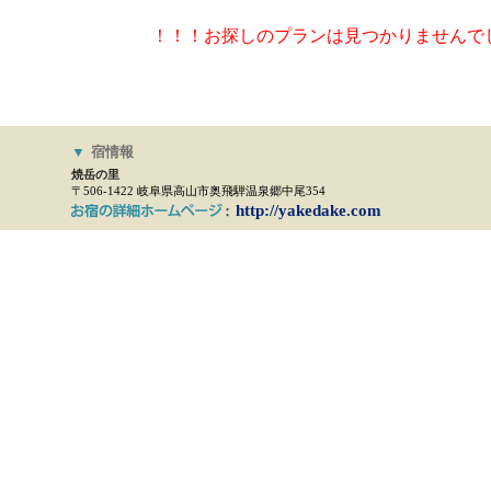
！！！お探しのプランは見つかりませんで
▼
宿情報
焼岳の里
〒506-1422 岐阜県高山市奥飛騨温泉郷中尾354
http://yakedake.com