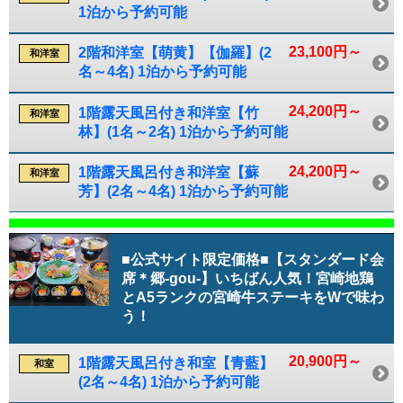
1泊から予約可能
23,100円～
2階和洋室【萌黄】【伽羅】(2
和洋室
名～4名) 1泊から予約可能
24,200円～
1階露天風呂付き和洋室【竹
和洋室
林】(1名～2名) 1泊から予約可能
24,200円～
1階露天風呂付き和洋室【蘇
和洋室
芳】(2名～4名) 1泊から予約可能
■公式サイト限定価格■【スタンダード会
席＊郷-gou-】いちばん人気！宮崎地鶏
とA5ランクの宮崎牛ステーキをWで味わ
う！
20,900円～
1階露天風呂付き和室【青藍】
和室
(2名～4名) 1泊から予約可能