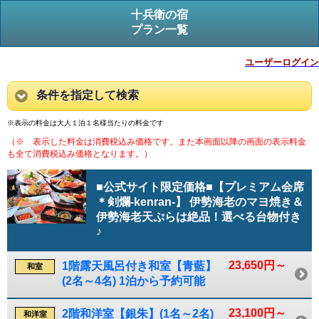
十兵衛の宿
プラン一覧
ユーザーログイン
条件を指定して検索
※表示の料金は大人１泊１名様当たりの料金です
（※ 表示した料金は消費税込み価格です。また本画面以降の画面の表示料金
も全て消費税込み価格となります。）
■公式サイト限定価格■【プレミアム会席
＊剣爛-kenran-】 伊勢海老のマヨ焼き＆
伊勢海老天ぷらは絶品！選べる台物付き
♪
23,650円～
1階露天風呂付き和室【青藍】
和室
(2名～4名) 1泊から予約可能
23,100円～
2階和洋室【銀朱】(1名～2名)
和洋室