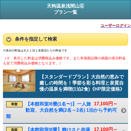
天狗温泉浅間山荘
プラン一覧
ユーザーログイン
条件を指定して検索
※表示の料金は大人１泊１名様当たりの料金です
（※ 表示した料金は消費税込み価格です。また本画面以降の画面の表示料金
も全て消費税込み価格となります。）
【スタンダードプラン】大自然の恵みで
癒しの時間を！季節を彩る料理と泉質自
慢の温泉を満喫(1泊2食)《HP限定価格》
17,100円～
【本館和室/6畳(1名〜)】一人旅
和室
歓迎、大自然を満(2名～2名) 1泊から予約可
能
17,100円～
【本館和室/8畳】静けさと赤湯
和室