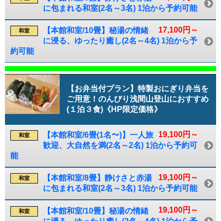
に包まれる和室(2名～3名) 1泊から予約可能
17,100円～
【本館和室/10畳】秘湯の情緒
和室
に浸る、ゆったり癒し(2名～4名) 1泊から予
約可能
【お弁当付プラン】特製おにぎり弁当を
ご用意！のんびり浅間山登山におすすめ
(１泊３食)《HP限定価格》
19,100円～
【本館和室/6畳(1名〜)】一人旅
和室
歓迎、大自然を満(2名～2名) 1泊から予約可
能
19,100円～
【本館和室/8畳】静けさと赤湯
和室
に包まれる和室(2名～3名) 1泊から予約可能
19,100円～
【本館和室/10畳】秘湯の情緒
和室