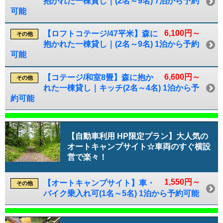
抱かれた一棟貸し｜(2名～9名) 7泊から予約
可能
6,100円～
【ロフトコテージ/47平米】森に
その他
抱かれた一棟貸し｜(2名～9名) 1泊から予約
可能
6,600円～
【コテージ/和室8畳】森に抱か
その他
れた一棟貸し｜キッチ(2名～4名) 1泊から予
約可能
【自動車利用 HP限定プラン】大人気の
オートキャンプサイト☆車両のすぐ横設
営で楽々！
1,550円～
【オートキャンプサイト】車・
その他
バイク乗入れ可(1名～5名) 1泊から予約可能