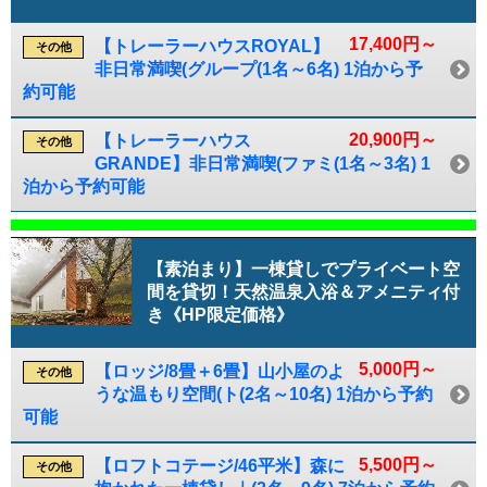
17,400円～
【トレーラーハウスROYAL】
その他
非日常満喫(グループ(1名～6名) 1泊から予
約可能
20,900円～
【トレーラーハウス
その他
GRANDE】非日常満喫(ファミ(1名～3名) 1
泊から予約可能
【素泊まり】一棟貸しでプライベート空
間を貸切！天然温泉入浴＆アメニティ付
き《HP限定価格》
5,000円～
【ロッジ/8畳＋6畳】山小屋のよ
その他
うな温もり空間(ト(2名～10名) 1泊から予約
可能
5,500円～
【ロフトコテージ/46平米】森に
その他