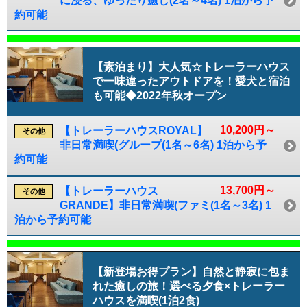
に浸る、ゆったり癒し(2名～4名) 1泊から予
約可能
【素泊まり】大人気☆トレーラーハウス
で一味違ったアウトドアを！愛犬と宿泊
も可能◆2022年秋オープン
10,200円～
【トレーラーハウスROYAL】
その他
非日常満喫(グループ(1名～6名) 1泊から予
約可能
13,700円～
【トレーラーハウス
その他
GRANDE】非日常満喫(ファミ(1名～3名) 1
泊から予約可能
【新登場お得プラン】自然と静寂に包ま
れた癒しの旅！選べる夕食×トレーラー
ハウスを満喫(1泊2食)