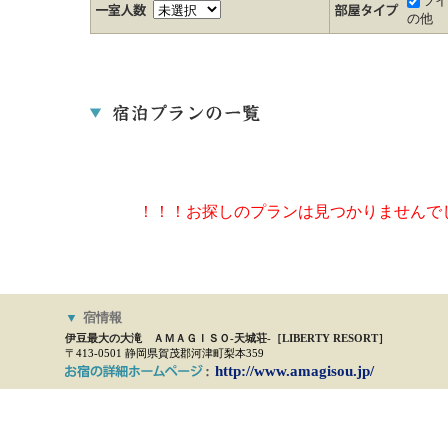
ツ
の他
！！！お探しのプランは見つかりませんで
▼
宿情報
伊豆最大の大滝 ＡＭＡＧＩＳＯ-天城荘-［LIBERTY RESORT］
〒413-0501 静岡県賀茂郡河津町梨本359
http://www.amagisou.jp/