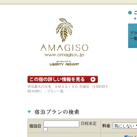
宿の詳細ホームページを見る
伊豆最大の大滝 ＡＭＡＧＩＳＯ-天城荘-［LIBERTY
RESORT］：プラン一覧
日程未定