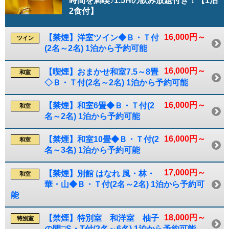
時間を満喫♪1.5Hの飲み放題付き！【1泊
2食付】
16,000円～
【禁煙】洋室ツイン◆Ｂ・Ｔ付
ツイン
(2名～2名) 1泊から予約可能
16,000円～
【喫煙】おまかせ和室7.5～8畳
和室
◇Ｂ・Ｔ付(2名～2名) 1泊から予約可能
16,000円～
【禁煙】和室6畳◆Ｂ・Ｔ付(2
和室
名～2名) 1泊から予約可能
16,000円～
【禁煙】和室10畳◆Ｂ・Ｔ付(2
和室
名～3名) 1泊から予約可能
17,000円～
【禁煙】別館 はなれ 風・林・
和室
華・山◆Ｂ・Ｔ付(2名～2名) 1泊から予約可
能
18,000円～
【禁煙】特別室 和洋室 柚子
特別室
の間□S・T付(2名～6名) 1泊から予約可能