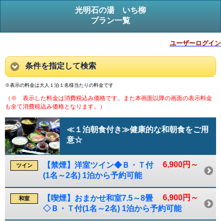
光明石の湯 いち柳
プラン一覧
ユーザーログイン
条件を指定して検索
※表示の料金は大人１泊１名様当たりの料金です
（※ 表示した料金は消費税込み価格です。また本画面以降の画面の表示料金
も全て消費税込み価格となります。）
≪１泊朝食付き≫健康的な和朝食をご用
意☆
6,900円～
【禁煙】洋室ツイン◆Ｂ・Ｔ付
ツイン
(1名～2名) 1泊から予約可能
6,900円～
【喫煙】おまかせ和室7.5～8畳
和室
◇Ｂ・Ｔ付(1名～2名) 1泊から予約可能