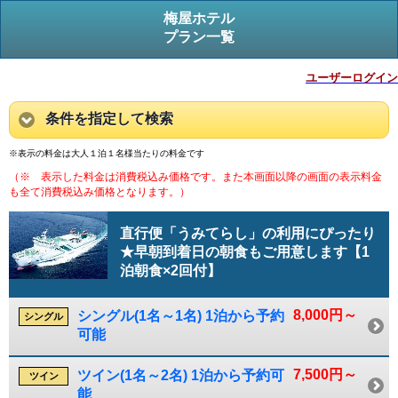
梅屋ホテル
プラン一覧
ユーザーログイン
条件を指定して検索
※表示の料金は大人１泊１名様当たりの料金です
（※ 表示した料金は消費税込み価格です。また本画面以降の画面の表示料金
も全て消費税込み価格となります。）
直行便「うみてらし」の利用にぴったり
★早朝到着日の朝食もご用意します【1
泊朝食×2回付】
8,000円～
シングル(1名～1名) 1泊から予約
シングル
可能
7,500円～
ツイン(1名～2名) 1泊から予約可
ツイン
能