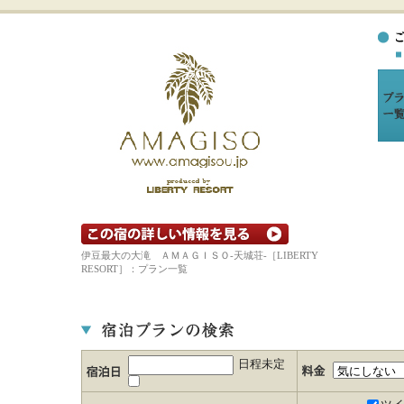
宿の詳細ホームページを見る
伊豆最大の大滝 ＡＭＡＧＩＳＯ-天城荘-［LIBERTY
RESORT］：プラン一覧
日程未定