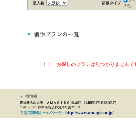
ツ
の他
！！！お探しのプランは見つかりませんで
▼
宿情報
伊豆最大の大滝 ＡＭＡＧＩＳＯ-天城荘-［LIBERTY RESORT］
〒413-0501 静岡県賀茂郡河津町梨本359
http://www.amagisou.jp/